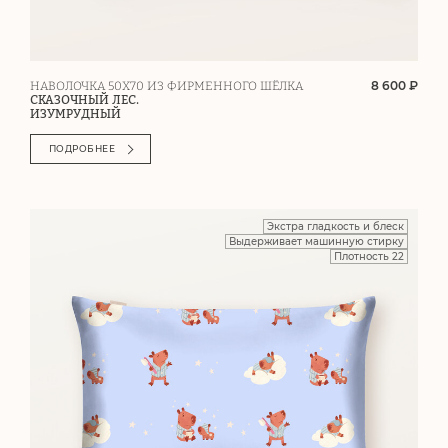
8 600 ₽
НАВОЛОЧКА 50Х70 ИЗ ФИРМЕННОГО ШЁЛКА
СКАЗОЧНЫЙ ЛЕС.
ИЗУМРУДНЫЙ
ПОЛУЧИТЬ СКИДКУ
ПОДРОБНЕЕ
ДАЮ СОГЛАСИЕ НА ПОЛУЧЕНИЕ
РЕКЛАМНОЙ РАССЫЛКИ
И
СОГЛАСИЕ НА ОБРАБОТКУ
ПЕРСОНАЛЬНЫХ ДАННЫХ
В ЦЕЛЯХ
ПОЛУЧЕНИЯ РЕКЛАМНОЙ РАССЫЛКИ И ТАРГЕТИРОВАННОЙ
РЕКЛАМЫ
Экстра гладкость и блеск
Выдерживает машинную стирку
Плотность 22