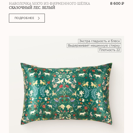
8 600 ₽
НАВОЛОЧКА 50Х70 ИЗ ФИРМЕННОГО ШЁЛКА
СКАЗОЧНЫЙ ЛЕС. БЕЛЫЙ
ПОДРОБНЕЕ
СКИДКА НА ПЕРВЫЙ ЗАКАЗ
Экстра гладкость и блеск
Подпишитесь, чтобы получить скидку 5% на
Выдерживает машинную стирку
Плотность 22
первый заказ и ранний доступ к нашим
лучшим предложениям!