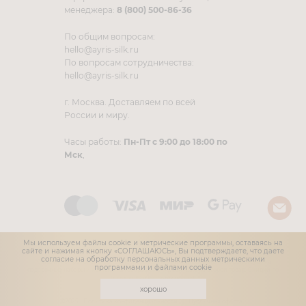
менеджера:
8 (800) 500-86-36
По общим вопросам:
hello@ayris-silk.ru
По вопросам сотрудничества:
hello@ayris-silk.ru
г. Москва. Доставляем по всей
России и миру.
Часы работы:
Пн-Пт с 9:00 до 18:00 по
Мск
,
Мы используем файлы cookie и метрические программы, оставаясь на
сайте и нажимая кнопку «СОГЛАШАЮСЬ», Вы подтверждаете, что даете
согласие
на обработку персональных данных метрическими
*Скидки по промокодам, а также любые дополнительные скидки не действуют на
программами и файлами cookie
подарочные наборы и комплекты товаров со скидкой -25% на второй товар. Скидки по
промокодам не суммируются.
**Среди ассортимента Ayris Silk
хорошо
©2025
Политика конфиденциальности
|
Публичная оферта